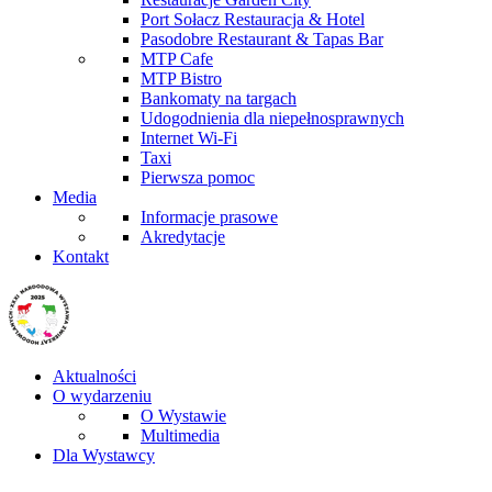
Port Sołacz Restauracja & Hotel
Pasodobre Restaurant & Tapas Bar
MTP Cafe
MTP Bistro
Bankomaty na targach
Udogodnienia dla niepełnosprawnych
Internet Wi-Fi
Taxi
Pierwsza pomoc
Media
Informacje prasowe
Akredytacje
Kontakt
Aktualności
O wydarzeniu
O Wystawie
Multimedia
Dla Wystawcy