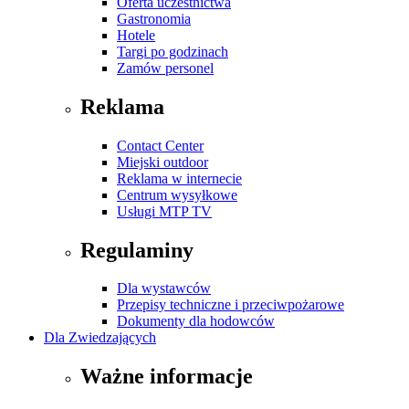
Oferta uczestnictwa
Gastronomia
Hotele
Targi po godzinach
Zamów personel
Reklama
Contact Center
Miejski outdoor
Reklama w internecie
Centrum wysyłkowe
Usługi MTP TV
Regulaminy
Dla wystawców
Przepisy techniczne i przeciwpożarowe
Dokumenty dla hodowców
Dla Zwiedzających
Ważne informacje