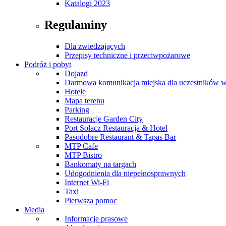
Katalogi 2023
Regulaminy
Dla zwiedzających
Przepisy techniczne i przeciwpożarowe
Podróż i pobyt
Dojazd
Darmowa komunikacja miejska dla uczestników 
Hotele
Mapa terenu
Parking
Restauracje Garden City
Port Sołacz Restauracja & Hotel
Pasodobre Restaurant & Tapas Bar
MTP Cafe
MTP Bistro
Bankomaty na targach
Udogodnienia dla niepełnosprawnych
Internet Wi-Fi
Taxi
Pierwsza pomoc
Media
Informacje prasowe