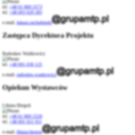
tel.
+48 61 869 2573
tel.
+48 693 029 285
e-mail.
lukasz.rachubinski
Zastępca Dyrektora Projektu
Radosław Wańkowicz
tel.
+48 691 030 125
e-mail.
radoslaw.wankowicz
Opiekun Wystawców
Liliana Biegoń
tel.
+48 61 869 2529
tel.
+48 691 021 911
e-mail.
liliana.biegon