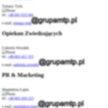
Tomasz Tyda
tel.
+48 691 033 041
e-mail.
tomasz.tyda
Opiekun Zwiedzających
Gabriela Wesołek
tel.
+48 603 411 315
e-mail.
gabriela.wesolek
PR & Marketing
Magdalena Łapin
tel.
+48 603 410 223
e-mail.
magdalena.lapin