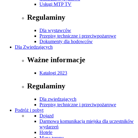
Usługi MTP TV
Regulaminy
Dla wystawców
Przepisy techniczne i przeciwpożarowe
Dokumenty dla hodowców
Dla Zwiedzających
Ważne informacje
Katalogi 2023
Regulaminy
Dla zwiedzających
Przepisy techniczne i przeciwpożarowe
Podróż i pobyt
Dojazd
Darmowa komunikacja miejska dla uczestników
wydarzeń
Hotele
Mapa terenu