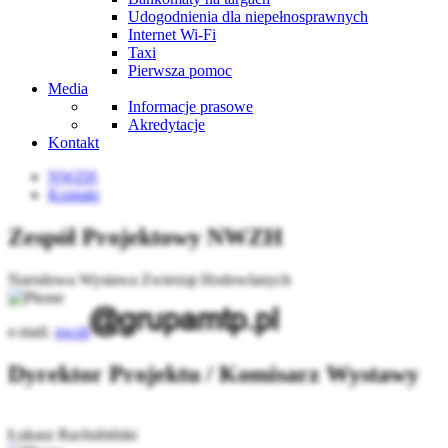
Udogodnienia dla niepełnosprawnych
Internet Wi-Fi
Taxi
Pierwsza pomoc
Media
Informacje prasowe
Akredytacje
Kontakt
NWZH
Kontakt
Zespół Projektowy NWZH
Narodowa Wystawa Zwierząt Hodowlanych
e-mail.
nwzh
Dyrektor Projektu / Komisarz Wystawy
Łukasz Rachubiński