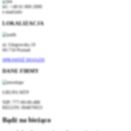
tel.: +48 61 869 2000
e-mail:info
LOKALIZACJA
ul. Głogowska 10
60-734 Poznań
SPRAWDŹ DOJAZD
DANE FIRMY
GRUPA MTP
NIP:
777-00-00-488
REGON:
004870933
Bądź na bieżąco