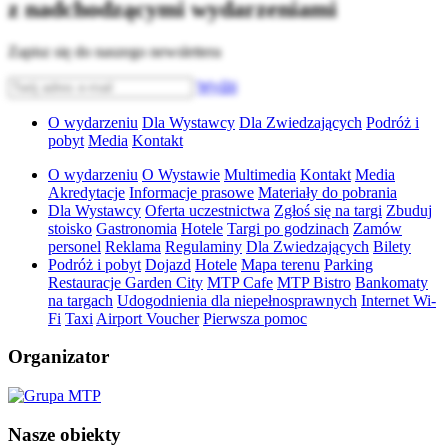
z nadchodzącymi wydarzeniami
Zapisz się do naszego newslettera
Wyślij
O wydarzeniu
Dla Wystawcy
Dla Zwiedzających
Podróż i
pobyt
Media
Kontakt
O wydarzeniu
O Wystawie
Multimedia
Kontakt
Media
Akredytacje
Informacje prasowe
Materiały do pobrania
Dla Wystawcy
Oferta uczestnictwa
Zgłoś się na targi
Zbuduj
stoisko
Gastronomia
Hotele
Targi po godzinach
Zamów
personel
Reklama
Regulaminy
Dla Zwiedzających
Bilety
Podróż i pobyt
Dojazd
Hotele
Mapa terenu
Parking
Restauracje Garden City
MTP Cafe
MTP Bistro
Bankomaty
na targach
Udogodnienia dla niepełnosprawnych
Internet Wi-
Fi
Taxi
Airport Voucher
Pierwsza pomoc
Organizator
Nasze obiekty