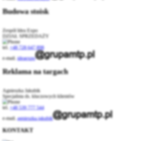
Budowa stoisk
Zespół Idea Expo
DZIAŁ SPRZEDAŻY
tel.
+48 728 647 898
e-mail.
ideaexpo
Reklama na targach
Agnieszka Jakubik
Specjalista ds. kluczowych klientów
tel.
+48 539 777 544
e-mail.
agnieszka.jakubik
KONTAKT