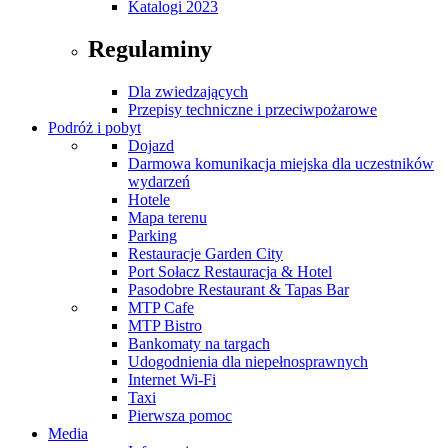
Katalogi 2023
Regulaminy
Dla zwiedzających
Przepisy techniczne i przeciwpożarowe
Podróż i pobyt
Dojazd
Darmowa komunikacja miejska dla uczestników
wydarzeń
Hotele
Mapa terenu
Parking
Restauracje Garden City
Port Sołacz Restauracja & Hotel
Pasodobre Restaurant & Tapas Bar
MTP Cafe
MTP Bistro
Bankomaty na targach
Udogodnienia dla niepełnosprawnych
Internet Wi-Fi
Taxi
Pierwsza pomoc
Media